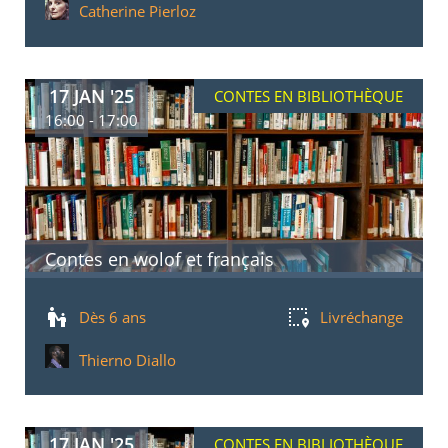
Catherine Pierloz
17 JAN '25
CONTES EN BIBLIOTHÈQUE
16:00 - 17:00
Contes en wolof et français
Dès 6 ans
Livréchange
Thierno Diallo
17 JAN '25
CONTES EN BIBLIOTHÈQUE