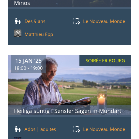
Minos
Dès 9 ans
Le Nouveau Monde
Matthieu Epp
15 JAN '25
SOIRÉE FRIBOURG
18:00 - 19:00
Heiliga sùntig ! Sensler Sagen in Mundart
Ados | adultes
Le Nouveau Monde