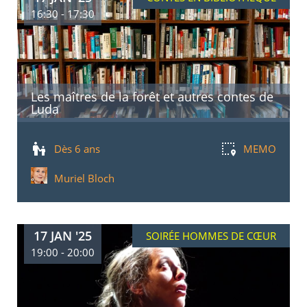
16:30 - 17:30
Les maîtres de la forêt et autres contes de
Luda
Dès 6 ans
MEMO
Muriel Bloch
17 JAN '25
SOIRÉE HOMMES DE CŒUR
19:00 - 20:00