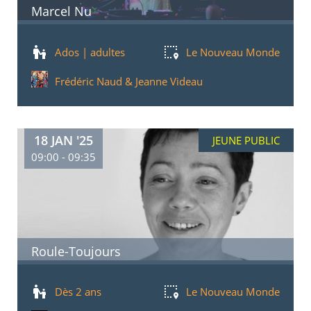
Marcel Nu
Ados | adultes
Le Nouveau Monde
Frédéric Naud & Jeanne Videau
18 JAN '25
JEUNE PUBLIC
09:00 - 09:35
Roule-Toujours
Dès 2 ans
Le Nouveau Monde