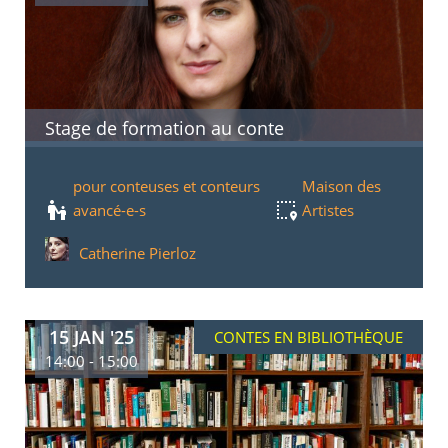
Stage de formation au conte
pour conteuses et conteurs
Maison des
avancé-e-s
Artistes
Catherine Pierloz
15 JAN '25
CONTES EN BIBLIOTHÈQUE
14:00 - 15:00