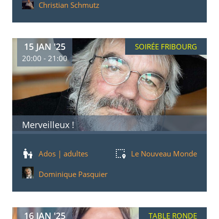
Christian Schmutz
15 JAN '25
SOIRÉE FRIBOURG
20:00 - 21:00
Merveilleux !
Ados | adultes
Le Nouveau Monde
Dominique Pasquier
16 JAN '25
TABLE RONDE