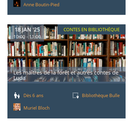
Anne Boutin-Pied
18 JAN '25
CONTES EN BIBLIOTHÈQUE
10:00 - 11:00
Les maîtres de la forêt et autres contes de
Luda
Dès 6 ans
Bibliothèque Bulle
Muriel Bloch