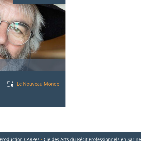
Le Nouveau Monde
Production CARPes
•
Cie des Arts du Récit Professionnels en Sarin