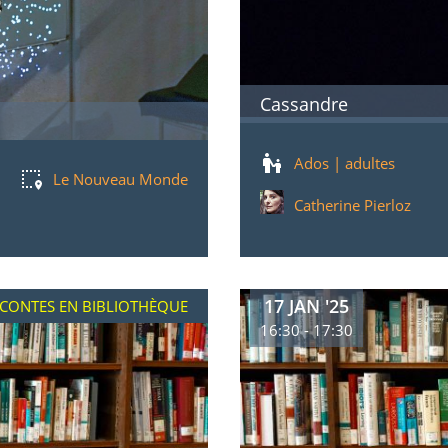
Cassandre
Ados | adultes
Le Nouveau Monde
Catherine Pierloz
17 JAN '25
CONTES EN BIBLIOTHÈQUE
16:30 - 17:30