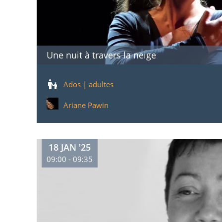
Une nuit à travers la neige
Ados | adultes
Ariane Pawin
18 JAN '25
09:00 - 09:35