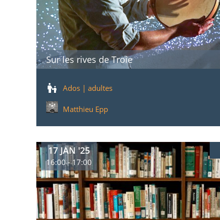
Sur les rives de Troie
Ados | adultes
Matthieu Epp
17 JAN '25
16:00 - 17:00