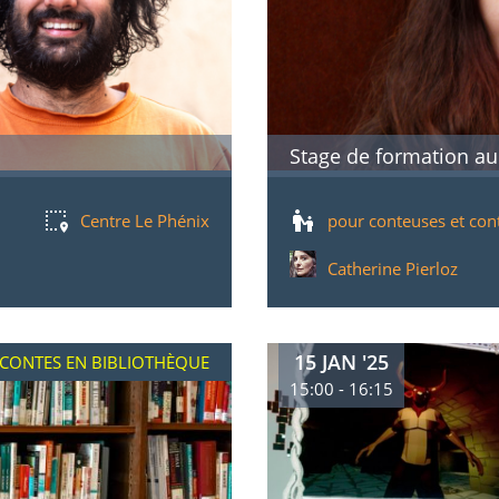
Stage de formation au
Centre Le Phénix
pour conteuses et con
Catherine Pierloz
15 JAN '25
CONTES EN BIBLIOTHÈQUE
15:00 - 16:15