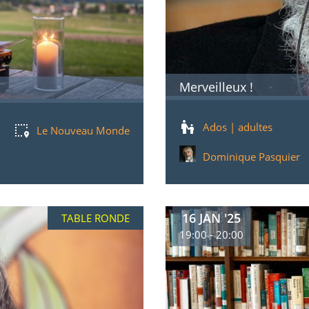
Merveilleux !
Ados | adultes
Le Nouveau Monde
Dominique Pasquier
16 JAN '25
TABLE RONDE
19:00 - 20:00