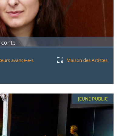
 conte
teurs avancé-e-s
Maison des Artistes
JEUNE PUBLIC