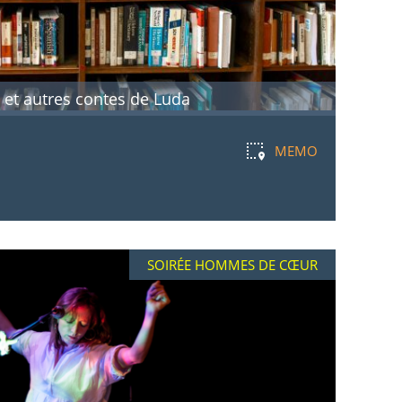
t et autres contes de Luda
MEMO
SOIRÉE HOMMES DE CŒUR