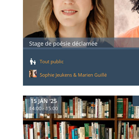
Stage de poésie déclamée
Tout public
Sophie Jeukens & Marien Guillé
15 JAN '25
14:00 - 15:00