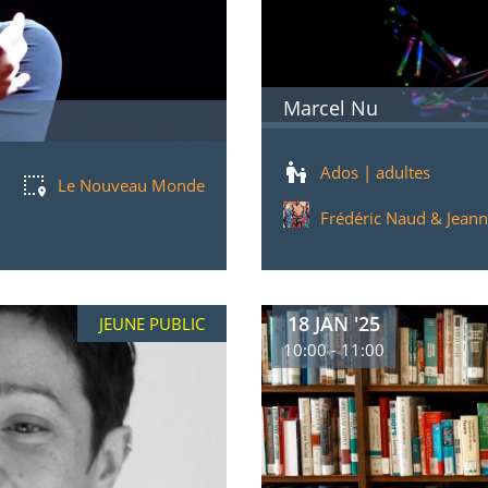
Marcel Nu
Ados | adultes
Le Nouveau Monde
Frédéric Naud & Jean
18 JAN '25
JEUNE PUBLIC
10:00 - 11:00