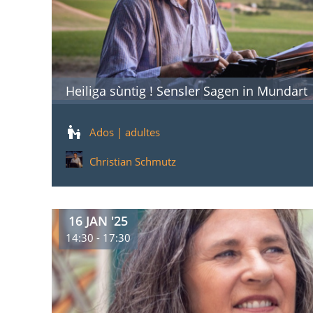
Heiliga sùntig ! Sensler Sagen in Mundart
Ados | adultes
Christian Schmutz
16 JAN '25
14:30 - 17:30