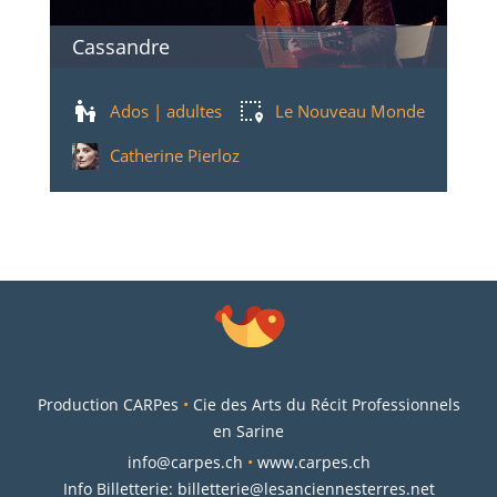
Cassandre
Ados | adultes
Le Nouveau Monde
Catherine Pierloz
Production CARPes
•
Cie des Arts du Récit Professionnels
en Sarine
info@carpes.ch
•
www.carpes.ch
Info Billetterie:
billetterie@lesanciennesterres.net