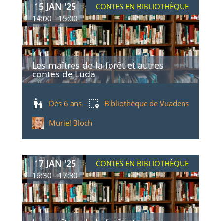
15 JAN '25
CONTES EN BIBLIOTHÈQUE
14:00 - 15:00
Les maîtres de la forêt et autres
contes de Luda
Dès 6 ans
Bibliothèque de Vuadens
Muriel Bloch
17 JAN '25
CONTES EN BIBLIOTHÈQUE
16:30 - 17:30