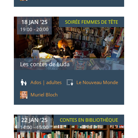
18 JAN '25
SOIRÉE FEMMES DE TÊTE
19:00 - 20:00
Les contes de Luda
Ados | adultes
Le Nouveau Monde
Muriel Bloch
22 JAN '25
CONTES EN BIBLIOTHÈQUE
14:00 - 15:00