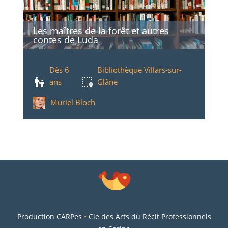
Les maîtres de la forêt et autres
contes de Luda
Dès 6
Bibliothèque Villars-sur-
ans
Glâne
Muriel Bloch
Production CARPes
•
Cie des Arts du Récit Professionnels