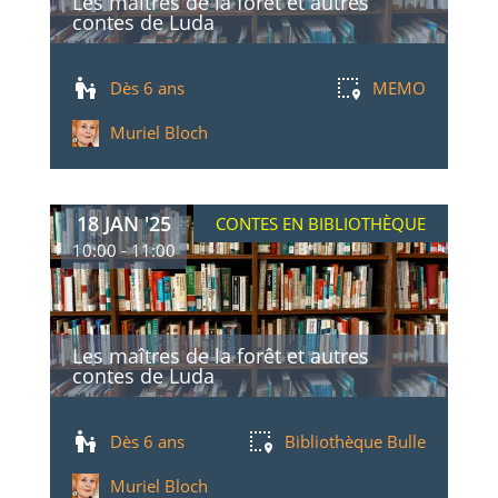
Les maîtres de la forêt et autres
contes de Luda
Dès 6 ans
MEMO
Muriel Bloch
18 JAN '25
CONTES EN BIBLIOTHÈQUE
10:00 - 11:00
Les maîtres de la forêt et autres
contes de Luda
Dès 6 ans
Bibliothèque Bulle
Muriel Bloch