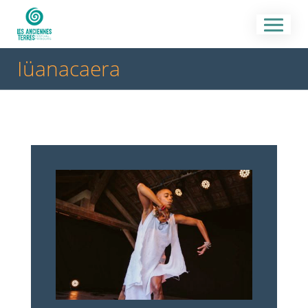
Iüanacaera