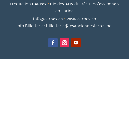
Production CARPes
•
Cie des Arts du Récit Professionnels
en Sarine
info@carpes.ch
•
www.carpes.ch
Info Billetterie:
billetterie@lesanciennesterres.net