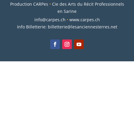
Production CARPes
•
Cie des Arts du Récit Professionnels
en Sarine
info@carpes.ch
•
www.carpes.ch
Info Billetterie:
billetterie@lesanciennesterres.net