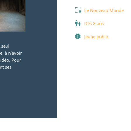
Le Nouveau Monde
Dès 8 ans
Jeune public
 seul
e, à n’avoir
vidéo. Pour
nt ses