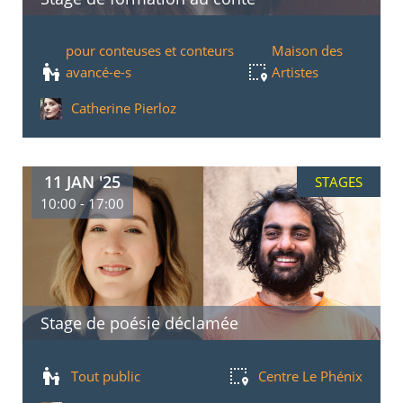
pour conteuses et conteurs
Maison des
avancé-e-s
Artistes
Catherine Pierloz
11 JAN '25
STAGES
10:00 - 17:00
Stage de poésie déclamée
Tout public
Centre Le Phénix