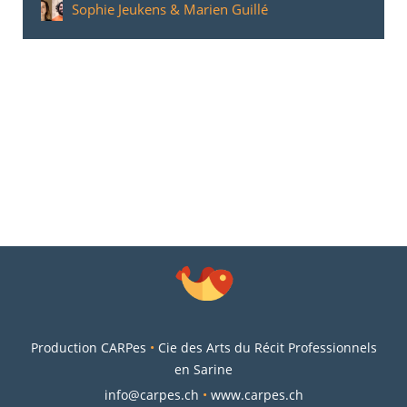
Sophie Jeukens & Marien Guillé
Production CARPes
•
Cie des Arts du Récit Professionnels
en Sarine
info@carpes.ch
•
www.carpes.ch