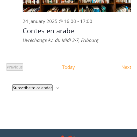
24 January 2025 @ 16:00
-
17:00
Contes en arabe
Livréchange
Av. du Midi 3-7, Fribourg
Ev
Today
Next
Previous
Events
Subscribe to calendar