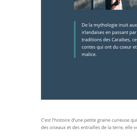
De la mythologie inuit au
irlandaises en passant par
traditions des Caraïbes, c
contes qui ont du coeur et
malice.
C’est l’histoire d’une petite graine curieuse
des oiseaux et des entrailles de la terre, elle