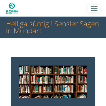
Heiliga sùntig ! Sensler Sagen
in Mundart