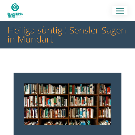
Heiliga sùntig ! Sensler Sagen
in Mundart