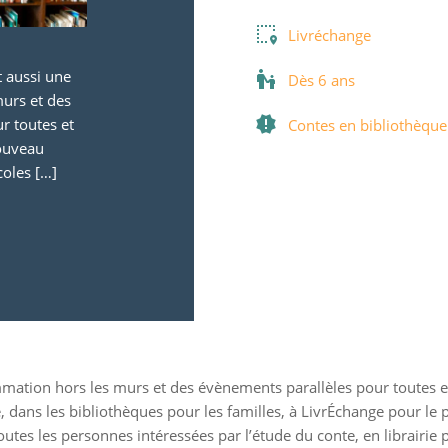
Livréchange
t aussi une
Dès 6 ans
urs et des
r toutes et
Contes en bibliothèque
Nouveau
oles […]
mmation hors les murs et des évènements parallèles pour toutes 
 dans les bibliothèques pour les familles, à LivrÉchange pour le p
outes les personnes intéressées par l’étude du conte, en librairie