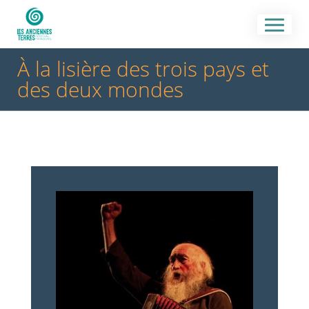
À la lisière des trois pays et
des deux mondes