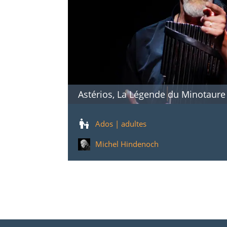
Astérios, La Légende du Minotaure
Ados | adultes
Michel Hindenoch